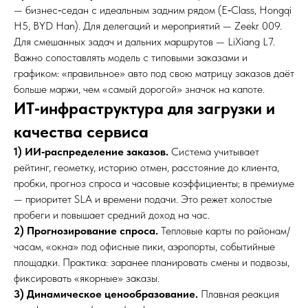
— бизнес‑седан с идеальным задним рядом (E‑Class, Hongqi
H5, BYD Han). Для делегаций и мероприятий — Zeekr 009.
Для смешанных задач и дальних маршрутов — LiXiang L7.
Важно сопоставлять модель с типовыми заказами и
графиком: «правильное» авто под свою матрицу заказов даёт
больше маржи, чем «самый дорогой» значок на капоте.
ИТ‑инфраструктура для загрузки и
качества сервиса
1) ИИ‑распределение заказов.
Система учитывает
рейтинг, геометку, историю отмен, расстояние до клиента,
пробки, прогноз спроса и часовые коэффициенты; в премиуме
— приоритет SLA и времени подачи. Это режет холостые
пробеги и повышает средний доход на час.
2) Прогнозирование спроса.
Тепловые карты по районам/
часам, «окна» под офисные пики, аэропорты, событийные
площадки. Практика: заранее планировать смены и подвозы,
фиксировать «якорные» заказы.
3) Динамическое ценообразование.
Плавная реакция