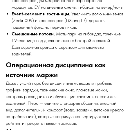
кроссоверов для межрайонных и аэропортовых
маршрутов. EV на дневные смены, гибриды на вечер/ночь.
Event‑сегмент и гостиницы.
Увеличить долю минивэнов
(Zeekr 009) и кроссоверов (LiXiang L7), держать
подменный фонд на период пиков.
Смешанные потоки.
Мать‑парк на гибридах, точечные
EV‑единицы под дневные окна с быстрой зарядкой.
Долгосрочная аренда с сервисом для ключевых
водителей.
Операционная дисциплина как
источник маржи
Даже лучший парк без дисциплины «съедает» прибыль:
графики зарядки, технические окна, плановые мойки,
контроль расходников и обучающие «чек‑ин» сессии для
водителей. Плюс — единые стандарты общения, внешний
вид, дополнительный комфорт (вода, зарядки, детское кресло
по требованию), которые напрямую конвертируются в
рейтинг и приоритет выдачи заказов.