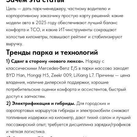
Цель — дать парк‑менеджеру, частному водителю и
корпоративному заказчику простую карту решений: какие
модели авто в 2025 году обеспечивают лучший баланс
комфорта и TCO, и какие ИТ‑инструменты сокращают
холостые километры, повышают рейтинг и стабилизируют
выручку.
Тренды парка и технологий
1) Сдвиг в сторону «нового люкса».
Наряду с
классическими Mercedes‑Benz E/S в парки массово заходят
BYD Han, Hongqi H5, Zeekr 009, LiXiang L7. Причины — цена
владения, наличие дилерской поддержки, хорошие
потребительские оценки комфорта и ассистентов, быстрый
доступ к запчастям.
2) Электрификация и гибриды.
Для городских и
аэропортовых маршрутов гибриды и электромобили снижают
топливные издержки на километр, дают тихий салон и лучший
пассажирский опыт; требуется дисциплина зарядки/графиков
и чёткая логистика.