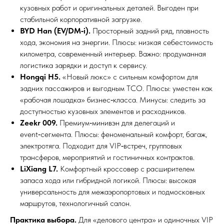
кузовных работ и оригинальных деталей. Выгоден при
стабильной корпоративной загрузке.
BYD Han (EV/DM‑i).
Просторный задний ряд, плавность
хода, экономия на энергии. Плюсы: низкая себестоимость
километра, современный интерьер. Важно: продуманная
логистика зарядки и доступ к сервису.
Hongqi H5.
«Новый люкс» с сильным комфортом для
задних пассажиров и выгодным TCO. Плюсы: уместен как
«рабочая лошадка» бизнес‑класса. Минусы: следить за
доступностью кузовных элементов и расходников.
Zeekr 009.
Премиум‑минивэн для делегаций и
event‑сегмента. Плюсы: феноменальный комфорт, багаж,
электротяга. Подходит для VIP‑встреч, групповых
трансферов, мероприятий и гостиничных контрактов.
LiXiang L7.
Комфортный кроссовер с расширителем
запаса хода или гибридной логикой. Плюсы: высокая
универсальность для межаэропортовых и подмосковных
маршрутов, технологичный салон.
Практика выбора.
Для «делового центра» и одиночных VIP