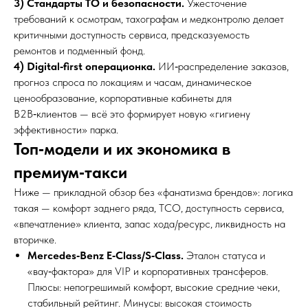
3) Стандарты ТО и безопасности.
Ужесточение
требований к осмотрам, тахографам и медконтролю делает
критичными доступность сервиса, предсказуемость
ремонтов и подменный фонд.
4) Digital‑first операционка.
ИИ‑распределение заказов,
прогноз спроса по локациям и часам, динамическое
ценообразование, корпоративные кабинеты для
B2B‑клиентов — всё это формирует новую «гигиену
эффективности» парка.
Топ‑модели и их экономика в
премиум‑такси
Ниже — прикладной обзор без «фанатизма брендов»: логика
такая — комфорт заднего ряда, TCO, доступность сервиса,
«впечатление» клиента, запас хода/ресурс, ликвидность на
вторичке.
Mercedes‑Benz E‑Class/S‑Class.
Эталон статуса и
«вау‑фактора» для VIP и корпоративных трансферов.
Плюсы: непогрешимый комфорт, высокие средние чеки,
стабильный рейтинг. Минусы: высокая стоимость